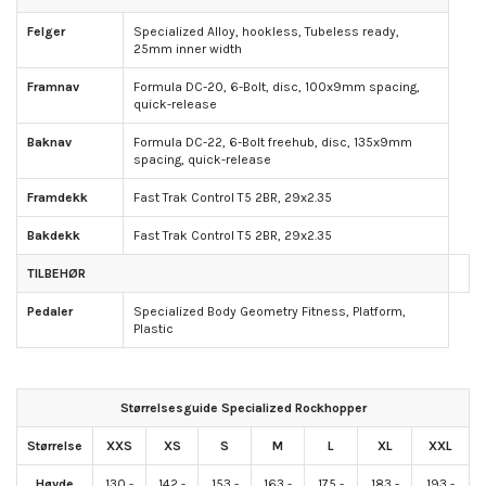
Felger
Specialized Alloy, hookless, Tubeless ready,
25mm inner width
Framnav
Formula DC-20, 6-Bolt, disc, 100x9mm spacing,
quick-release
Baknav
Formula DC-22, 6-Bolt freehub, disc, 135x9mm
spacing, quick-release
Framdekk
Fast Trak Control T5 2BR, 29x2.35
Bakdekk
Fast Trak Control T5 2BR, 29x2.35
TILBEHØR
Pedaler
Specialized Body Geometry Fitness, Platform,
Plastic
Størrelsesguide Specialized Rockhopper
Størrelse
XXS
XS
S
M
L
XL
XXL
Høyde
130 -
142 -
153 -
163 -
175 -
183 -
193 -