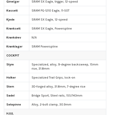
Girvelger
SRAM SX Eagle, trigger, 12-speed
Kassett
SRAM PG-1210 Eagle, 11-50T
Kjede
SRAM SX Eagle, 12-speed
Kranksett
SRAM SX Eagle, Powerspline
Krankdrev
N/A
Kranklager
SRAM Powerspline
COCKPIT
Styre
Specialized, alloy, 9-degree backsweep, 15mm
rise, 31.8mm
Holker
Specialized Trail Grips, lock-on
Stem
3D-forged alloy, 31.8mm, 7-degree rise
Sadel
Bridge Sport, Steel rails, 155/143mm
Setepinne
Alloy, 2-bolt clamp, 30.9mm
HJUL