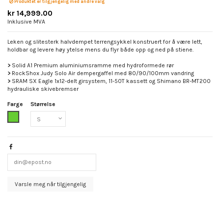
Produktet er tilgjengelig med andre valg
kr 14,999.00
Inklusive MVA
Leken og slitesterk halvdempet terrengsykkel konstruert for å være lett,
holdbar og levere høy ytelse mens du flyr både opp og ned på stiene.
>
Solid A1 Premium aluminiumsramme med hydroformede rør
>
RockShox Judy Solo Air dempergaffel med 80/90/100mm vandring
>
SRAM SX Eagle 1x12-delt girsystem, 11-50T kassett og Shimano BR-MT200
hydrauliske skivebremser
Farge
Størrelse
Grønn