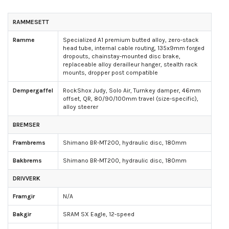
RAMMESETT
Ramme
Specialized A1 premium butted alloy, zero-stack
head tube, internal cable routing, 135x9mm forged
dropouts, chainstay-mounted disc brake,
replaceable alloy derailleur hanger, stealth rack
mounts, dropper post compatible
Dempergaffel
RockShox Judy, Solo Air, Turnkey damper, 46mm
offset, QR, 80/90/100mm travel (size-specific),
alloy steerer
BREMSER
Frambrems
Shimano BR-MT200, hydraulic disc, 180mm
Bakbrems
Shimano BR-MT200, hydraulic disc, 180mm
DRIVVERK
Framgir
N/A
Bakgir
SRAM SX Eagle, 12-speed