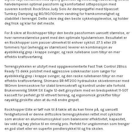
halvdemperen optimal passform og komfortabel sitteposisjon med
suveren kontroll. RockShox Judy Solo Air dempergaffel med tilpasset
Turnkey Damping og 80/90/100mm vandring for framkommelighet og
stabilitet i terrenget. Dette sikre deg den beste sykkelopplevelse, og holder
deg frisk og klar for det meste.
For å sikre at Rockhopper tilbyr den beste passformen uansett størrelse, er
hver rammestørrelse paret med den optimale hjulstørrelsen. Resultatet er
en Rockhopper som passer utmerket til enhver syklist. 27.5 eller 29
tommers hjul (avhengig av størrelsen) leverer en kombinasjon av
øyeblikkelig grep i krappe svinger, og rask rullebane som tilbyr en mer
effektiv kraftoverføring.
Terrengsykkelen er utstyrt med oppgaveorienterte Fast Trak Control 2Bliss
Ready T5 dekk polstret med aggressive sideknaster som sørger for
øyeblikkelig grep i krappe svinger, og den raske rullebanen tilbyr en mer
effektiv kraftoverføring. Shimano BR-MT200 hydrauliske skivebremser med
180mm bremseskive for stabil bremsekraft og kontroll under alle forhold.
Brukervennlig SRAM SX Eagle 12-delt girsystem med en bredspekket 11-50T
kassett for perfekt gir til ethvert terreng, og ergonomisk girskifter tilbyr
nøyaktig girskifte uten at du må endre grepet.
Rockhopper Elite er tøff nok til å takle alt du kan finne på, og uansett
ferdighetsnivå er denne driftssikre terrengsykkelen rettet mot syklister
som ønsker en aluminiumssykkel som balanserer effektivitet, kapasitet,
lav vekt og høy ytelse til en rimelig pris. Perfekt for ungdommen som trenger
en god start eller en superfin pendlersykkel til og fra skolen.