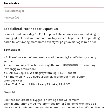
Beskrivelse
Produktdetaljer
Reviews
(0)
Specialized Rockhopper Expert, 29
La oss introdusere deg for Rockhopper Elite, en rask og svært allsidig
terrengsykkel med komponenter av høy kvalitet laget for alt fra pendling,
harde fellesturer og morsomme eventyrer på grusveier og lokale stier.
Egenskaper
>
A1 Premium aluminiumsramme med innvendig kabelføring og sporty
geometri
>
RockShox Judy Solo Air dempergaffel med 80/90/100mm vandring
(avhengig av størrelsen)
>
SRAM SX Eagle 1x12-delt girsystem, og 11-50T kassett
>
Shimano BR-MT200 hydrauliske skivebremser med 180mm
bremseskiver
>
Fast Trak Control 2Bliss Ready T5 dekk, 29x2.35"
Oversikt
Rockhopper Expert er bygget i en lett og solid A1 Premium
aluminiumsramme med hydroformede rør for å holde vekten nede og
styrke høy, kombinert med sporty geometri og innvendig kabelføring leverer