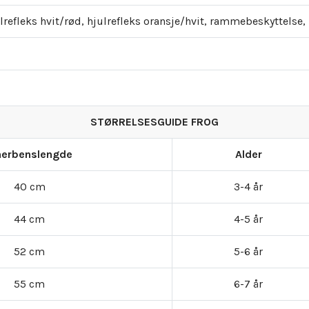
elrefleks hvit/rød, hjulrefleks oransje/hvit, rammebeskyttelse
STØRRELSESGUIDE FROG
nerbenslengde
Alder
40 cm
3-4 år
44 cm
4-5 år
52 cm
5-6 år
55 cm
6-7 år