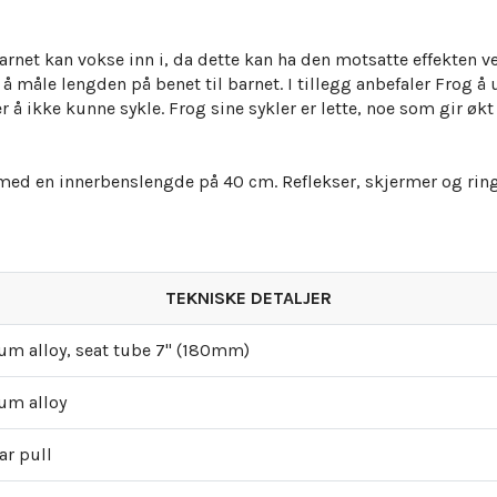
barnet kan vokse inn i, da dette kan ha den motsatte effekten 
 å måle lengden på benet til barnet. I tillegg anbefaler Frog å
r å ikke kunne sykle. Frog sine sykler er lette, noe som gir øk
 med en innerbenslengde på 40 cm. Reflekser, skjermer og ringek
TEKNISKE DETALJER
um alloy, seat tube 7" (180mm)
um alloy
ar pull