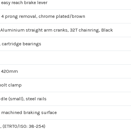
easy reach brake lever
t, 4 prong removal, chrome plated/brown
Aluminium straight arm cranks, 32T chainring, Black
, cartridge bearings
r, 420mm
bolt clamp
le (small), steel rails
, machined braking surface
d, (ETRTO/ISO: 38-254)