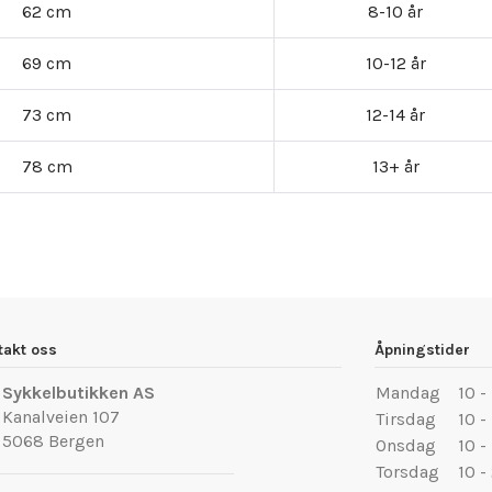
62 cm
8-10 år
69 cm
10-12 år
73 cm
12-14 år
78 cm
13+ år
takt oss
Åpningstider
Sykkelbutikken AS
Mandag
10 -
Kanalveien 107
Tirsdag
10 -
5068 Bergen
Onsdag
10 -
Torsdag
10 -