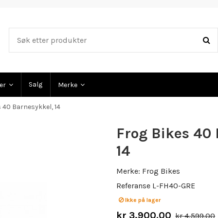
Salg
ler
Merke
 40 Barnesykkel, 14
Frog Bikes 40 
14
Merke:
Frog Bikes
Referanse
L-FH40-GRE
Ikke på lager
kr 3,900.00
kr 4,599.00