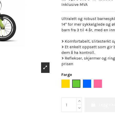
Inklusive MVA
Ultralett og robust barnesyk
14" for mer sykkelglede og ø
barn fra 3 til 4 år, med en 
>
K
omfortabelt, slitesterkt
>
Et enkelt oppsett som gir ba
dem å ha kontroll.
>
Reflekser, skjermer og ring
prisen
Farge
Gul
Grønn
Blå
Rosa
Legg i k