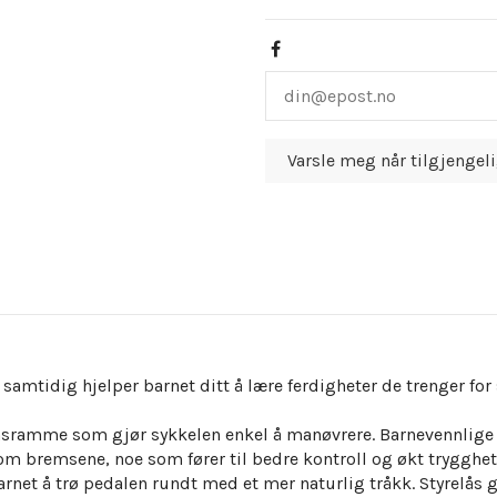
 samtidig hjelper barnet ditt å lære ferdigheter de trenger f
sramme som gjør sykkelen enkel å manøvrere. Barnevennlige b
 om bremsene, noe som fører til bedre kontroll og økt trygghe
net å trø pedalen rundt med et mer naturlig tråkk. Styrelås gj