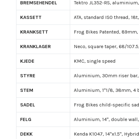
BREMSEHENDEL
Tektro JL352-RS, aluminium, 
KASSETT
ATA, standard ISO thread, 18
KRANKSETT
Frog Bikes Patented, 89mm, 
KRANKLAGER
Neco, square taper, 68/107.5
KJEDE
KMC, single speed
STYRE
Aluminium, 30mm riser ba
STEM
Aluminium, 1"1/8, 38mm, 4 
SADEL
Frog Bikes child-specific sadd
FELG
Aluminium, 14", double wall
DEKK
Kenda K1047, 14"x1.5", Hybri