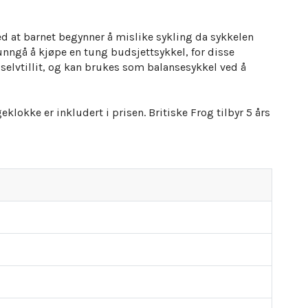
ved at barnet begynner å mislike sykling da sykkelen
 unngå å kjøpe en tung budsjettsykkel, for disse
t
selvtillit
, og kan brukes som balansesykkel ved å
lokke er inkludert i prisen. Britiske Frog tilbyr 5 års