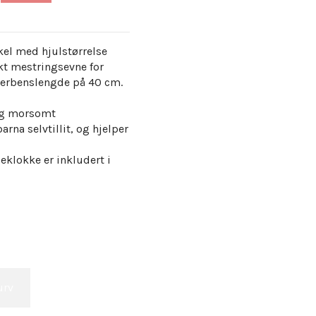
kel med hjulstørrelse
kt mestringsevne for
innerbenslengde på 40 cm.
 og morsomt
rna selvtillit, og hjelper
eklokke er inkludert i
urv