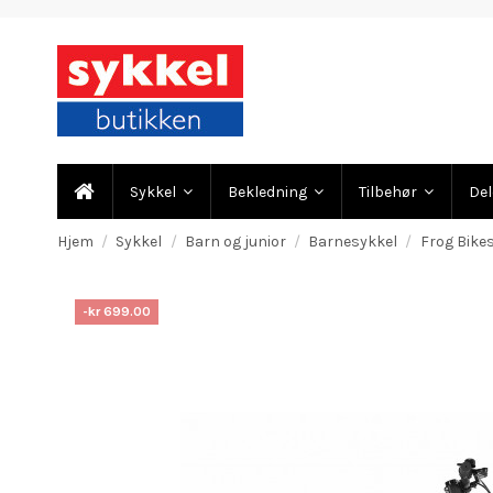
Sykkel
Bekledning
Tilbehør
De
Hjem
Sykkel
Barn og junior
Barnesykkel
Frog Bikes
-kr 699.00