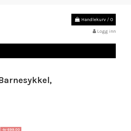
Handlekurv
/
0
Logg inn
Barnesykkel,
-kr 699.00