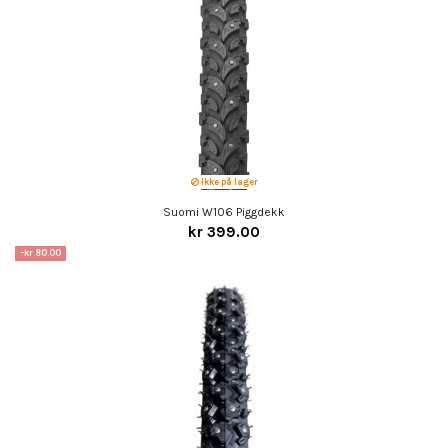
Ikke på lager
Suomi W106 Piggdekk
kr 399.00
-kr 80.00