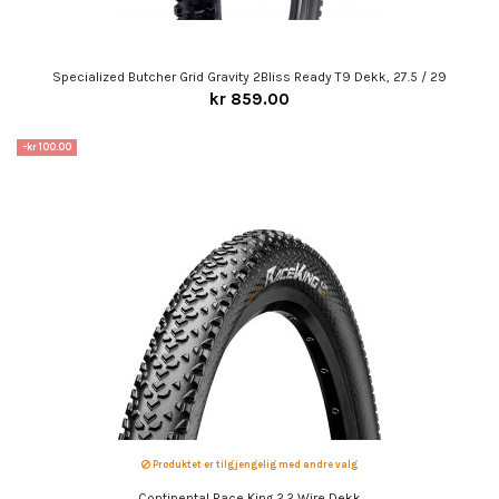
Specialized Butcher Grid Gravity 2Bliss Ready T9 Dekk, 27.5 / 29
kr 859.00
-kr 100.00
Produktet er tilgjengelig med andre valg
Continental Race King 2.2 Wire Dekk