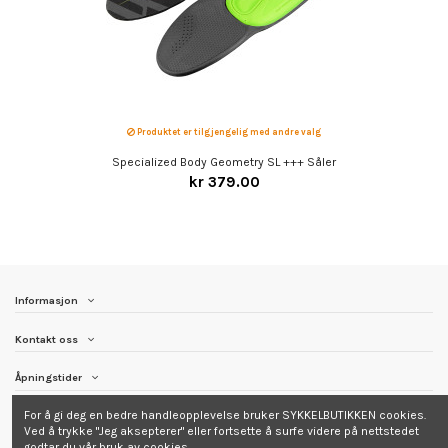
Produktet er tilgjengelig med andre valg
Specialized Body Geometry SL +++ Såler
kr 379.00
Informasjon
Kontakt oss
Åpningstider
For å gi deg en bedre handleopplevelse bruker SYKKELBUTIKKEN cookies.
Følg Sykkelbutikken
Ved å trykke "Jeg aksepterer" eller fortsette å surfe videre på nettstedet
godtar du vår bruk av cookies.