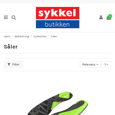
0
Hjem
Bekledning
Sykkelsko
Såler
Såler
Filter
Relevans
1