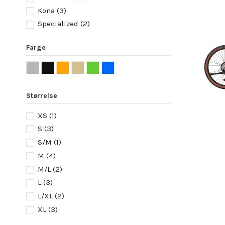
Kona
(3)
Specialized
(2)
Farge
Størrelse
XS
(1)
S
(3)
S/M
(1)
M
(4)
M/L
(2)
L
(3)
L/XL
(2)
XL
(3)