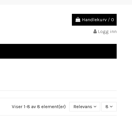
Handlekurv
/
0
Logg inn
Viser 1-8 av 8 element(er)
Relevans
8