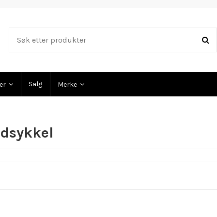
Salg
ler
Merke
dsykkel