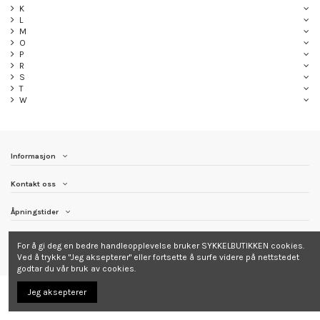
K
L
M
O
P
R
S
T
W
Informasjon
Kontakt oss
Åpningstider
Følg Sykkelbutikken
For å gi deg en bedre handleopplevelse bruker SYKKELBUTIKKEN cookies.
Ved å trykke "Jeg aksepterer" eller fortsette å surfe videre på nettstedet
godtar du vår bruk av cookies.
Jeg aksepterer