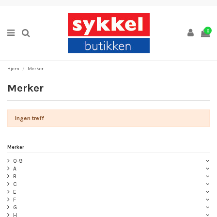
0
Hjem
Merker
Merker
Ingen treff
Merker
0-9
A
B
C
E
F
G
H